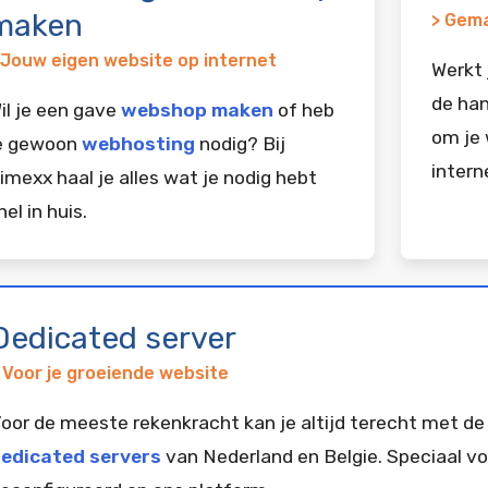
maken
> Gema
 Jouw eigen website op internet
Werkt 
de han
il je een gave
webshop maken
of heb
om je 
e gewoon
webhosting
nodig? Bij
intern
imexx haal je alles wat je nodig hebt
nel in huis.
Dedicated server
 Voor je groeiende website
oor de meeste rekenkracht kan je altijd terecht met de
edicated servers
van Nederland en Belgie. Speciaal vo