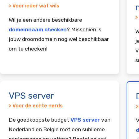
> Voor ieder wat wils
>
Wil je een andere beschikbare
domeinnaam checken
? Misschien is
W
jouw droomdomein nog wel beschikbaar
j
om te checken!
V
s
VPS server
> Voor de echte nerds
>
De goedkoopste budget
VPS server
van
V
Nederland en Belgie met een sublieme
d
performance en uptime? Bestel en zet