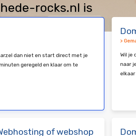
ede-rocks.nl is
keerd bij
Vimexx
Dom
> Gema
Wil je
arzel dan niet en start direct met je
naar j
minuten geregeld en klaar om te
elkaar
Webhosting of webshop
Dom